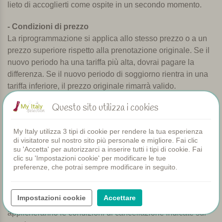
lieto di accoglierti come ospite in un secondo momento.
- Condizioni di prezzo
La riprogrammazione si applica allo stesso prezzo o a un
prezzo superiore rispetto alla prenotazione originale. Se il
nuovo periodo ha una tariffa più alta, dovrai pagare la
differenza. Se il nuovo periodo di soggiorno rientra in una
tariffa inferiore, il prezzo originale rimarrà valido.
Questo sito utilizza i cookies
- Condizioni di prenotazione
Le condizioni di prenotazione originali, comprese quelle
per il pagamento e la cancellazione, rimangono applicabili
My Italy utilizza 3 tipi di cookie per rendere la tua esperienza
di visitatore sul nostro sito più personale e migliore. Fai clic
alla nuova prenotazione.
su 'Accetta' per autorizzarci a inserire tutti i tipi di cookie. Fai
clic su 'Impostazioni cookie' per modificare le tue
-
Disponibilità
preferenze, che potrai sempre modificare in seguito.
La riprogrammazione è possibile solo in base alla
disponibilità dell'agriturismo. Se non è possibile trovare
Impostazioni cookie
Accettare
una nuova data, non verrà offerto alcun rimborso e si
applicheranno le condizioni di cancellazione indicate sul