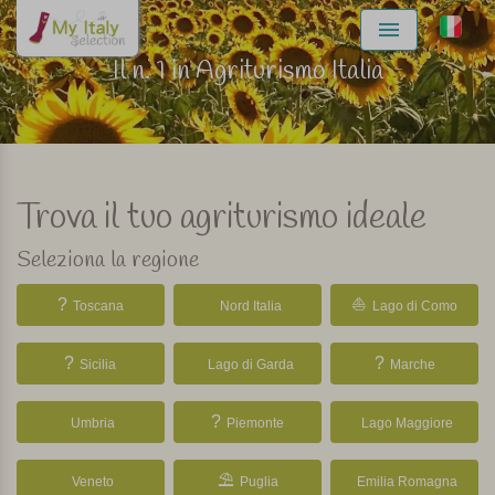
Menu
Il n. 1 in Agriturismo Italia
Trova il tuo agriturismo ideale
Seleziona la regione
?
⛵
Toscana
Nord Italia
Lago di Como
?
?
Sicilia
Lago di Garda
Marche
?
Umbria
Piemonte
Lago Maggiore
⛱
Veneto
Puglia
Emilia Romagna