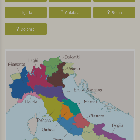
?
?
Liguria
Calabria
Roma
?
Dolomiti