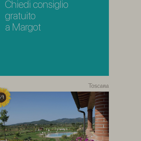
Chiedi consiglio
gratuito
a Margot
Toscana
59