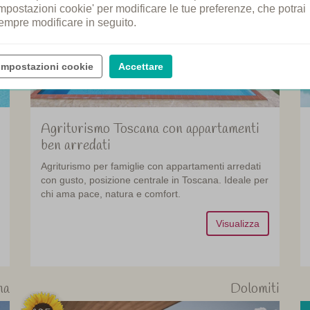
Impostazioni cookie' per modificare le tue preferenze, che potrai
empre modificare in seguito.
Impostazioni cookie
Accettare
Agriturismo Toscana con appartamenti
ben arredati
Agriturismo per famiglie con appartamenti arredati
con gusto, posizione centrale in Toscana. Ideale per
chi ama pace, natura e comfort.
Visualizza
na
Dolomiti