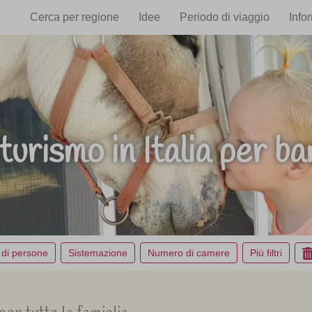
Cerca per regione
Idee
Periodo di viaggio
Info
turismo in Italia per ba
di persone
Sistemazione
Numero di camere
Più filtri