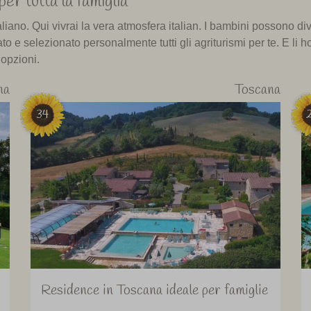
er tutta la famiglia
iano. Qui vivrai la vera atmosfera italian. I bambini possono div
ato e selezionato personalmente tutti gli agriturismi per te. E li 
 opzioni.
na
Toscana
34
Residence in Toscana ideale per famiglie