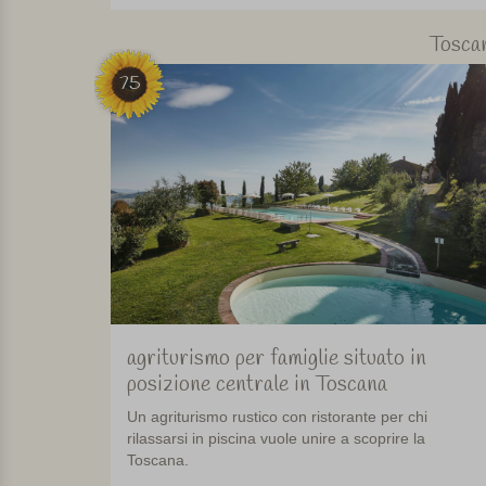
Tosca
75
agriturismo per famiglie situato in
posizione centrale in Toscana
Un agriturismo rustico con ristorante per chi
rilassarsi in piscina vuole unire a scoprire la
Toscana.