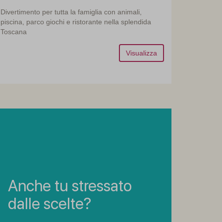
Divertimento per tutta la famiglia con animali,
piscina, parco giochi e ristorante nella splendida
Toscana
Visualizza
Anche tu stressato
dalle scelte?