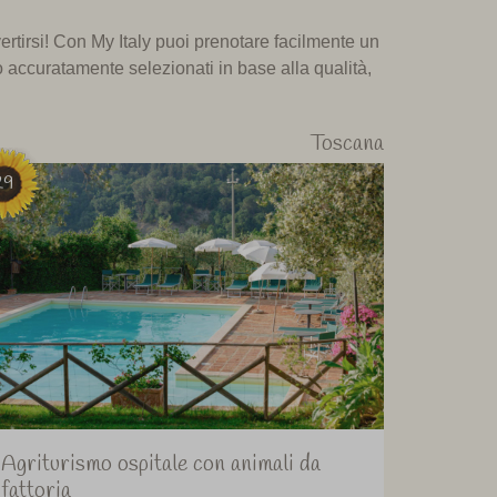
ertirsi! Con My Italy puoi prenotare facilmente un
ho accuratamente selezionati in base alla qualità,
Toscana
29
Agriturismo ospitale con animali da
fattoria