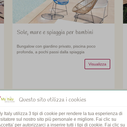
Sole, mare e spiaggia per bambini
Bungalow con giardino privato, piscina poco
profonda, a pochi passi dalla spiaggia
Visualizza
na
Toscana
Questo sito utilizza i cookies
124
y Italy utilizza 3 tipi di cookie per rendere la tua esperienza di
isitatore sul nostro sito più personale e migliore. Fai clic su
Accetta' per autorizzarci a inserire tutti i tipi di cookie. Fai clic su