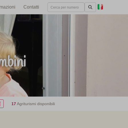
rmazioni
Contatti
mbini
17
Agriturismi disponibili