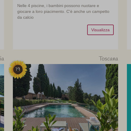
Nelle 4 piscine, i bambini possono nuotare e
giocare a loro piacimento. C'è anche un campetto
da calcio
Visualizza
ia
Toscana
19