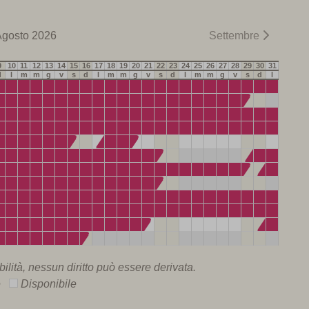
gosto 2026
Settembre
9
10
11
12
13
14
15
16
17
18
19
20
21
22
23
24
25
26
27
28
29
30
31
d
l
m
m
g
v
s
d
l
m
m
g
v
s
d
l
m
m
g
v
s
d
l
ilità, nessun diritto può essere derivata.
le
Disponibile