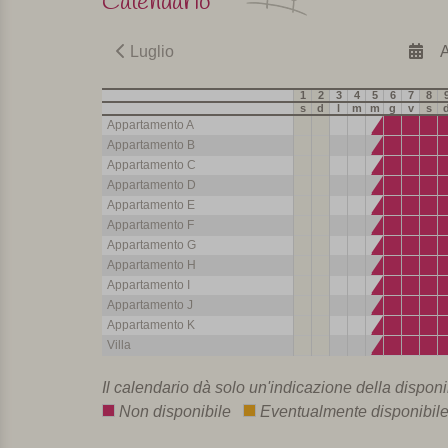
Calendario
Luglio
A
1
2
3
4
5
6
7
8
s
d
l
m
m
g
v
s
Appartamento A
Appartamento B
Appartamento C
Appartamento D
Appartamento E
Appartamento F
Appartamento G
Appartamento H
Appartamento I
Appartamento J
Appartamento K
Villa
Il calendario dà solo un'indicazione della disponib
Non disponibile
Eventualmente disponibi