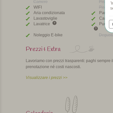
Camere
Piscina
'
WIFI
Piscina 
s
Aria condizionata
Parco g
Lavastoviglie
Cani be
Lavatrice
Punto di
Noleggio E-bike
Degusta
Prezzi & Extra
Lavoriamo con prezzi trasparenti: paghi sempre il 
prenotazione né costi nascosti.
Visualizzare i prezzi >>