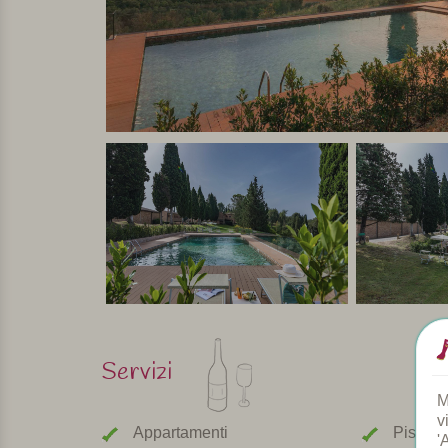
Servizi
M
v
Appartamenti
Piscina
'