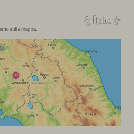
eale
rismo sulla mappa.
19