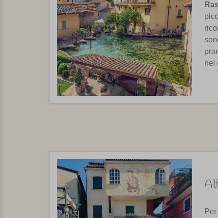
Ras
picc
ric
sono
pra
nei 
Alt
Per 