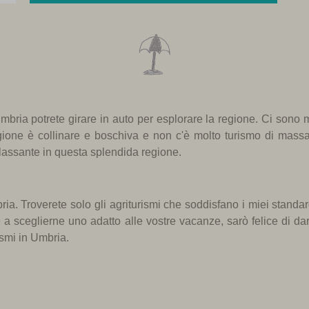
Umbria
potrete girare
in auto per
esplorare la regione
.
Ci sono
m
gione
è collinare
e
boschiva
e non c'è molto turismo
di massa
ilassante in questa
splendida regione
.
ria
. Troverete s
olo gli
agriturismi
che soddisfano
i miei standa
e a
sceglierne uno
adatto all
e vostre vacanze
,
sarò felice
di dar
ismi
in Umbria
.