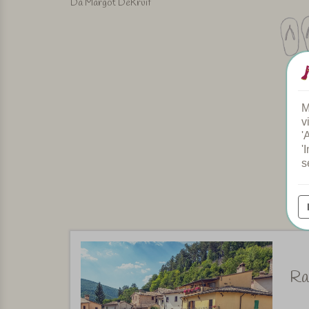
Da Margot DeKruif
M
v
'
'
s
Ra