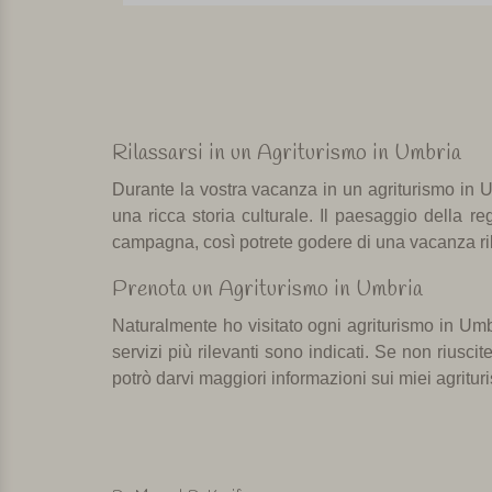
Rilassarsi in un Agriturismo in Umbria
Durante la vostra vacanza
in
un agriturismo
in 
una
ricca
storia culturale
.
Il paesaggio
della re
campagna
,
così potrete
godere di una vacanza
r
Prenota un Agriturismo in Umbria
Naturalmente
ho visitato
ogni
agriturismo
in Umb
servizi più
rilevanti sono
indicati.
Se non riuscit
potrò darvi maggiori
informazioni
sui miei
agritur