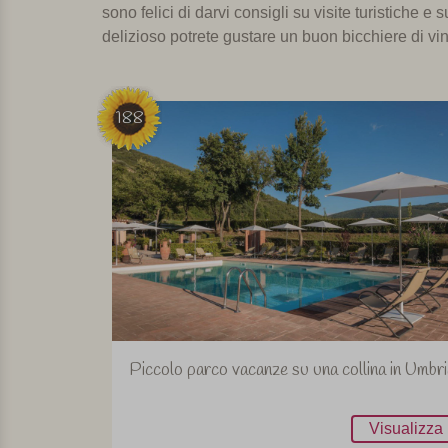
sono felici
di darvi
consigli su
visite turistiche
e
s
delizioso
potrete gustare un
buon
bicchiere di
vi
188
Piccolo parco vacanze su una collina in Umbri
Visualizza