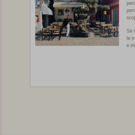
perc
perc
scop
Se d
le i
e in