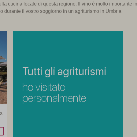
ul
la cucina locale
di questa regione
.
Il vino
è molto importante
i
no
durante il vostro soggiorno
in
un agriturismo
in Umbria
.
Tutti gli agriturismi
ho visitato
personalmente
a