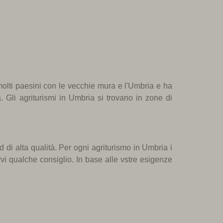
olti paesini
con le vecchie mura
e
l'
Umbria
e
ha
. Gli
agriturismi
in Umbria
si trovano in zone di
rd
di alta qualità
.
Per ogni
agriturismo
in Umbria
i
vi
qualche consiglio
.
In base alle vstre esigenze