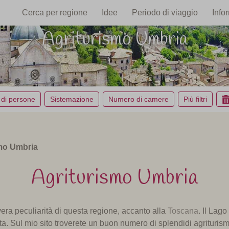
Cerca per regione
Idee
Periodo di viaggio
Info
Agriturismo Umbria
di persone
Sistemazione
Numero di camere
Più filtri
mo Umbria
Agriturismo Umbria
vera peculiarità di questa regione, accanto alla
Toscana
. I
l Lago
ta.
Sul mio sito troverete un buon numero
di
splendidi agrituris