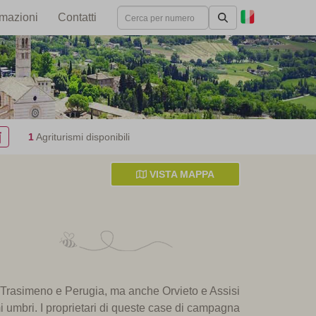
rmazioni
Contatti
1
Agriturismi disponibili
VISTA MAPPA
Trasimeno
e Perugia
,
ma
anche
Orvieto e
Assisi
mi umbri
.
I proprietari
di queste
case di campagna