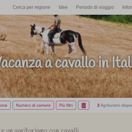
Cerca per regione
Idee
Periodo di viaggio
Info
acanza a cavallo in Ital
ione
Numero di camere
Più filtri
2
Agriturismi dispon
te un agriturismo con cavalli