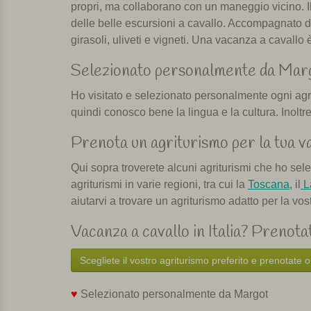
propri, ma collaborano con un maneggio vicino. Il p
delle belle escursioni a cavallo. Accompagnato da
girasoli, uliveti e vigneti. Una vacanza a cavallo
Selezionato personalmente da Mar
Ho visitato e selezionato personalmente ogni agritu
quindi conosco bene la lingua e la cultura. Inoltre
Prenota un agriturismo per la tua v
Qui sopra troverete alcuni agriturismi che ho sel
agriturismi in varie regioni, tra cui la
Toscana
, il
L
aiutarvi a trovare un agriturismo adatto per la vos
Vacanza a cavallo in Italia? Prenotat
Scegliete il vostro agriturismo preferito e prenotate 
♥
Selezionato personalmente da Margot