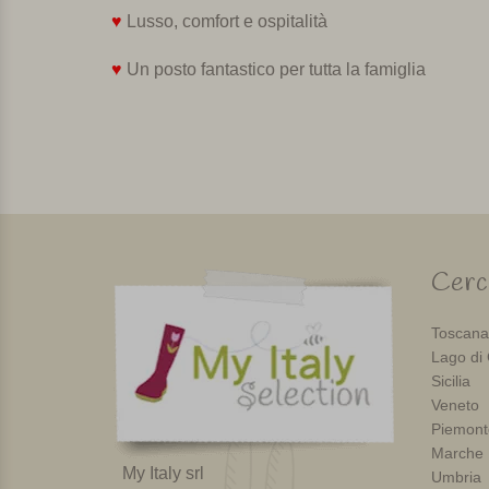
♥
Lusso, comfort e ospitalità
♥
Un posto fantastico per tutta la famiglia
Cerca
Toscana
Lago di
Sicilia
Veneto
Piemont
Marche
My Italy srl
Umbria