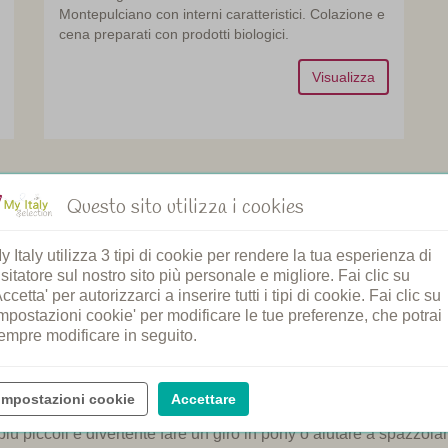
Montepulciano con interni caratteristici. Colazione e
cena preparati con prodotti biologici.
Visualizza
Questo sito utilizza i cookies
y Italy utilizza 3 tipi di cookie per rendere la tua esperienza di
ffitta appartamenti o camere. Può essere anche una villa o una 
isitatore sul nostro sito più personale e migliore. Fai clic su
 Un agriturismo offre tutto per una vacanza meravigliosa. La magg
Accetta' per autorizzarci a inserire tutti i tipi di cookie. Fai clic su
nno il proprio ristorante. Qui potete gustare dei piatti locali, co
Impostazioni cookie' per modificare le tue preferenze, che potrai
de viste su vigneti, ulivi, colline o montagne. Un posto splendi
empre modificare in seguito.
talia
Impostazioni cookie
Accettare
ismo è fantastico! Ci sono agriturismi con i propri cavalli e anch
iù piccoli è divertente fare un giro in pony o aiutare a spazzolar