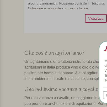
piscina panoramica. Posizione centrale in Toscana.
Colazione e ristorante con cucina locale.
Visualizza
Che cos'è un agriturismo?
M
Un agriturismo è una fattoria ristrutturata che a
v
agriturismi in Italia produce vino o olio d'oliva.
'
piscina per bambini separata. Alcuni agriturismi ha
'
in un ambiente naturale e rilassante, con splendi
s
Una bellissima vacanza a cavallo in I
Per una vacanza a cavallo, un soggiorno in agritur
può prendere anche lezioni di equitazione. Per i p