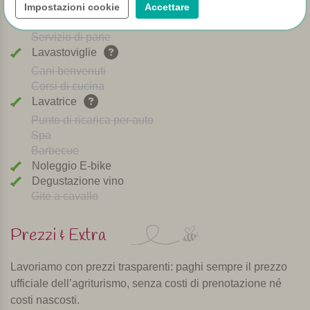
Aria condizionata
Impostazioni cookie
Accettare
Parco giochi
Servizio di pane
Lavastoviglie
Cani benvenuti
Corsi di cucina
Lavatrice
Punto di ricarica per auto
Spa
Barbecue
Noleggio E-bike
Degustazione vino
Gite a cavallo
Prezzi & Extra
Lavoriamo con prezzi trasparenti: paghi sempre il prezzo
ufficiale dell’agriturismo, senza costi di prenotazione né
costi nascosti.