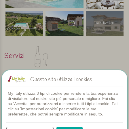
Vedi foto (21)
Servizi
Appartamenti
Questo sito utilizza i cookies
Piscina
Ristorante
Camere
My Italy utilizza 3 tipi di cookie per rendere la tua esperienza
Piscina bambini
di visitatore sul nostro sito più personale e migliore. Fai clic
su 'Accetta' per autorizzarci a inserire tutti i tipi di cookie. Fai
Cene comuni
clic su 'Impostazioni cookie' per modificare le tue
WIFI
preferenze, che potrai sempre modificare in seguito.
Piscina riscaldata
Prima colazione