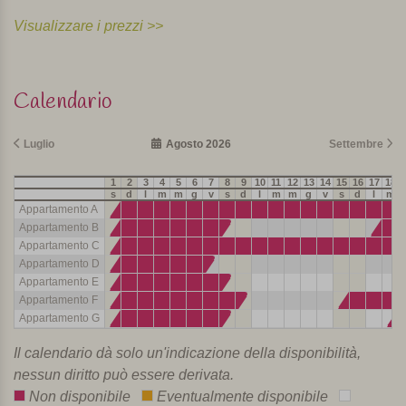
Visualizzare i prezzi >>
Calendario
Luglio
Agosto 2026
Settembre
1
2
3
4
5
6
7
8
9
10
11
12
13
14
15
16
17
18
s
d
l
m
m
g
v
s
d
l
m
m
g
v
s
d
l
m
Appartamento A
Appartamento B
Appartamento C
Appartamento D
Appartamento E
Appartamento F
Appartamento G
Il calendario dà solo un'indicazione della disponibilità,
nessun diritto può essere derivata.
Non disponibile
Eventualmente disponibile