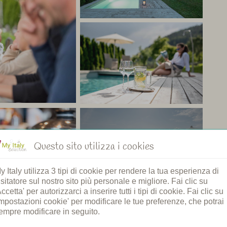
 tranquillità, natura e comfort. Goditi un buon bicchiere
ssata – lontano dal trambusto della vita quotidiana.
 My Italy
Questo sito utilizza i cookies
Vedi foto (49)
y Italy utilizza 3 tipi di cookie per rendere la tua esperienza di
isitatore sul nostro sito più personale e migliore. Fai clic su
Accetta' per autorizzarci a inserire tutti i tipi di cookie. Fai clic su
Impostazioni cookie' per modificare le tue preferenze, che potrai
empre modificare in seguito.