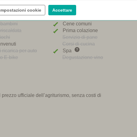
Impostazioni cookie
Accettare
Ristorante
 bambini
Cene comuni
riscaldata
Prima colazione
iochi
Servizio di pane
nvenuti
Corsi di cucina
 ricarica per auto
Spa
o E-bike
Degustazione vino
prezzo ufficiale dell’agriturismo, senza costi di