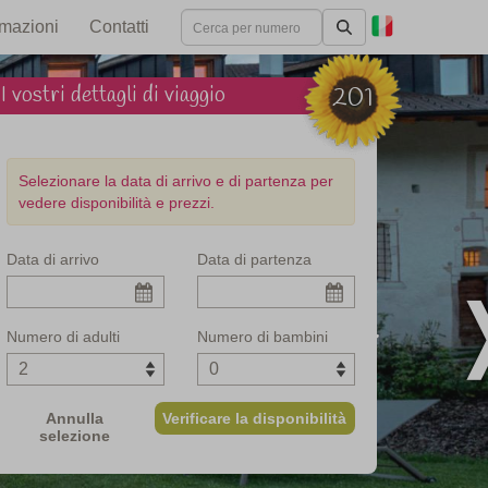
rmazioni
Contatti
I vostri dettagli di viaggio
201
Selezionare la data di arrivo e di partenza per
vedere disponibilità e prezzi.
Data di arrivo
Data di partenza
tiroler ospitalità
Numero di adulti
Numero di bambini
Annulla
Verificare la disponibilità
selezione