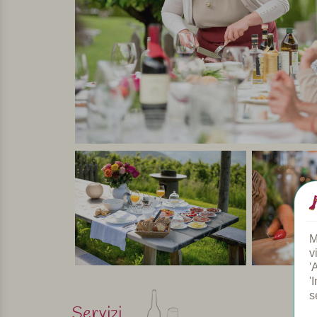
pasti con amici e parenti.
In breve
Un B&B intimo e suggestivo, perfetto per chi cerca
di vino, la vista sulle Dolomiti e l’atmosfera rila
Selezionato e visitato personalmente da Margot De Kruif –
M
v
'
'
s
Servizi