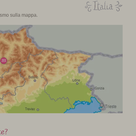
rismo sulla mappa.
201
te?