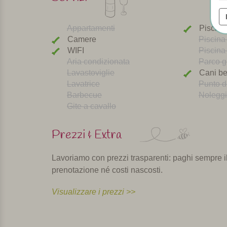
Appartamenti
Piscina
Camere
Piscina
WIFI
Piscina 
Aria condizionata
Parco g
Lavastoviglie
Cani be
Lavatrice
Punto di
Barbecue
Noleggi
Gite a cavallo
Prezzi & Extra
Lavoriamo con prezzi trasparenti: paghi sempre il 
prenotazione né costi nascosti.
Visualizzare i prezzi >>