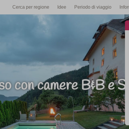
Cerca per regione
Idee
Periodo di viaggio
Info
sso con camere B&B e Sud