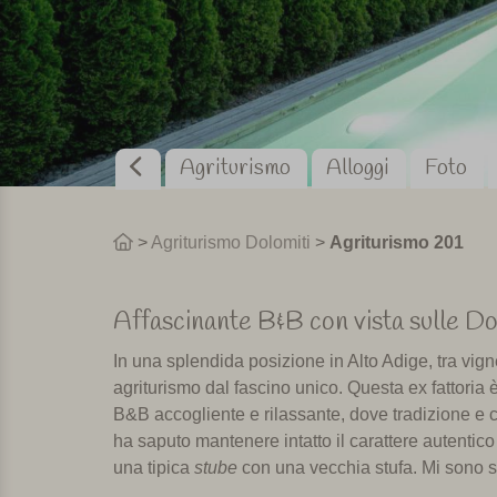
Agriturismo
Alloggi
Foto
>
Agriturismo Dolomiti
>
Agriturismo 201
Affascinante B&B con vista sulle Do
In una splendida posizione in Alto Adige, tra vigne
agriturismo dal fascino unico. Questa ex fattoria 
B&B accogliente e rilassante, dove tradizione e c
ha saputo mantenere intatto il carattere autentic
una tipica
stube
con una vecchia stufa. Mi sono se