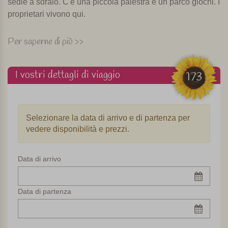
sedie a sdraio. C'è una piccola palestra e un parco giochi. I
proprietari vivono qui.
Cene
Per saperne di più >>
Su richiesta, e con un numero sufficiente di persone, la
proprietaria cucina per i suoi ospiti. Non hanno un
I vostri dettagli di viaggio
173
congelatore e tutto quello che mangerete sarà fresco e
biologico. Dopo la mia visita la proprietaria è andata a fare
spesa perché nel pomeriggio doveva preparare la cena. Il
Selezionare la data di arrivo e di partenza per
prezzo per un menù è di circa 25 euro a persona, senza le
vedere disponibilità e prezzi.
bevande. C'è una bella selezione di vini siciliani locali e
sarete ben consigliati nella scelta.
Data di arrivo
Autentica Sicilia
A 6 km dall'agriturismo c'è un piccolo paesino dove la vita
Data di partenza
siciliana è ancora autentica. Non potete perdervi gli
arancini (snack di riso) del bar nella piazza principale e
anche il delizioso forno in Via Roma merita una visita.