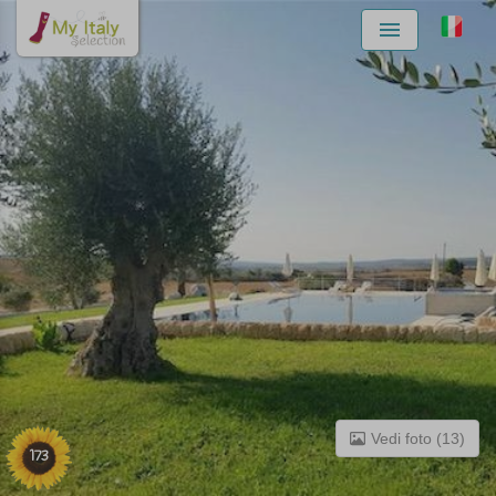
Menu
Vedi foto (13)
173