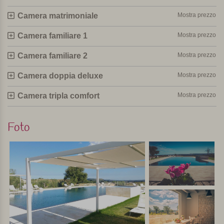
ma vicino a bellissime città.
Ideale per gli amanti della
pace e della cucina siciliana e dei vini!
Camera matrimoniale
Mostra prezzo
Selezionato e visitato personalmente da Margot De Kruif – My Italy
Camera familiare 1
Mostra prezzo
Camera familiare 2
Mostra prezzo
Camera doppia deluxe
Mostra prezzo
Camera tripla comfort
Mostra prezzo
Foto