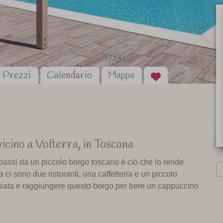
1/13
Prezzi
Calendario
Mappa
vicino
a
Volterra
,
in Toscana
i passi da un piccolo borgo toscano è ciò che lo rende
 ci sono due ristoranti, una caffetteria e un piccolo
ggiata e raggiungere questo borgo per bere un cappuccino
ivi, con sdraio e ombrelloni e ogni appartamento ha il suo