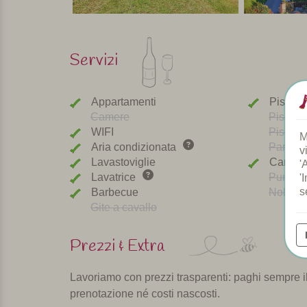
Servizi
Appartamenti
Piscina
Camere
Piscina
WIFI
Piscina 
M
Aria condizionata
Parco g
v
Lavastoviglie
Cani be
'
Lavatrice
Punto di
'
s
Barbecue
Noleggi
Gite a cavallo
Prezzi & Extra
Lavoriamo con prezzi trasparenti: paghi sempre il 
prenotazione né costi nascosti.