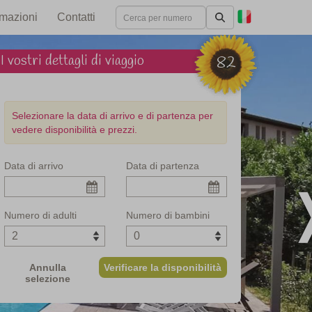
rmazioni
Contatti
I vostri dettagli di viaggio
82
Selezionare la data di arrivo e di partenza per
vedere disponibilità e prezzi.
Data di arrivo
Data di partenza
olterra, Toscana
Numero di adulti
Numero di bambini
Annulla
Verificare la disponibilità
selezione