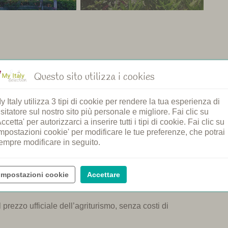
Questo sito utilizza i cookies
Ristorante
 bambini
Cene comuni
riscaldata
Prima colazione
y Italy utilizza 3 tipi di cookie per rendere la tua esperienza di
iochi
Servizio di pane
isitatore sul nostro sito più personale e migliore. Fai clic su
nvenuti
Corsi di cucina
Accetta' per autorizzarci a inserire tutti i tipi di cookie. Fai clic su
 ricarica per auto
Spa
Impostazioni cookie' per modificare le tue preferenze, che potrai
empre modificare in seguito.
o E-bike
Degustazione vino
Impostazioni cookie
Accettare
prezzo ufficiale dell’agriturismo, senza costi di