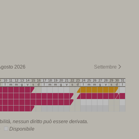
gosto 2026
Settembre
9
10
11
12
13
14
15
16
17
18
19
20
21
22
23
24
25
26
27
28
29
30
31
d
l
m
m
g
v
s
d
l
m
m
g
v
s
d
l
m
m
g
v
s
d
l
ilità, nessun diritto può essere derivata.
le
Disponibile