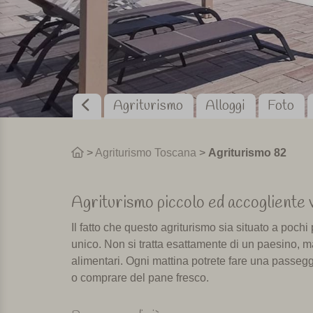
Agriturismo
Alloggi
Foto
>
Agriturismo Toscana
>
Agriturismo 82
Agriturismo p
iccolo ed
accogliente
Il fatto che questo agriturismo sia situato a poch
unico. Non si tratta esattamente di un paesino, ma
alimentari. Ogni mattina potrete fare una passe
o comprare del pane fresco.
L'agriturismo ha una bellissima piscina tra gli ul