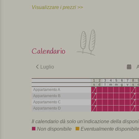
Visualizzare i prezzi >>
Calendario
Luglio
A
1
2
3
4
5
6
7
8
s
d
l
m
m
g
v
s
Appartamento A
Appartamento B
Appartamento C
Appartamento D
Il calendario dà solo un'indicazione della disponib
Non disponibile
Eventualmente disponibi