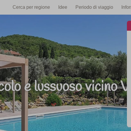
Cerca per regione
Idee
Periodo di viaggio
Info
colo e lussuoso vicino V