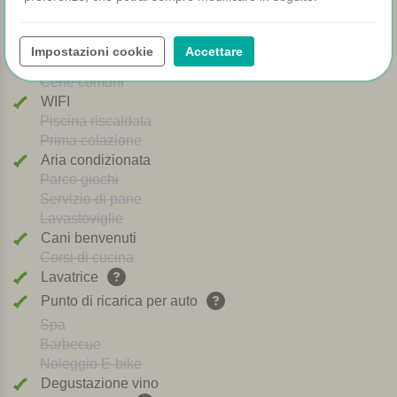
Piscina
Ristorante
Camere
Impostazioni cookie
Accettare
Piscina bambini
Cene comuni
WIFI
Piscina riscaldata
Prima colazione
Aria condizionata
Parco giochi
Servizio di pane
Lavastoviglie
Cani benvenuti
Corsi di cucina
Lavatrice
Punto di ricarica per auto
Spa
Barbecue
Noleggio E-bike
Degustazione vino