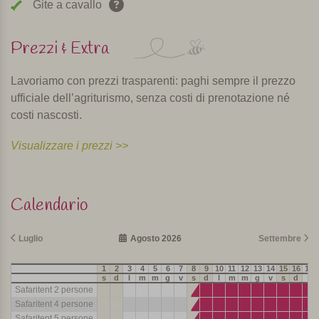
Gite a cavallo
Prezzi & Extra
Lavoriamo con prezzi trasparenti: paghi sempre il prezzo
ufficiale dell’agriturismo, senza costi di prenotazione né
costi nascosti.
Visualizzare i prezzi >>
Calendario
Luglio
Agosto 2026
Settembre
1
2
3
4
5
6
7
8
9
10
11
12
13
14
15
16
17
s
d
l
m
m
g
v
s
d
l
m
m
g
v
s
d
l
Safaritent 2 persone
Safaritent 4 persone
Safaritent 5 persone