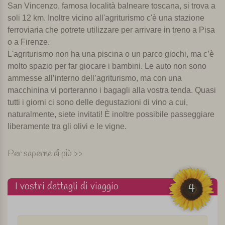
San Vincenzo, famosa località balneare toscana, si trova a
soli 12 km. Inoltre vicino all'agriturismo c'è una stazione
ferroviaria che potrete utilizzare per arrivare in treno a Pisa
o a Firenze.
L'agriturismo non ha una piscina o un parco giochi, ma c’è
molto spazio per far giocare i bambini. Le auto non sono
ammesse all’interno dell’agriturismo, ma con una
macchinina vi porteranno i bagagli alla vostra tenda. Quasi
tutti i giorni ci sono delle degustazioni di vino a cui,
naturalmente, siete invitati! È inoltre possibile passeggiare
liberamente tra gli olivi e le vigne.
Tende safari lussuose
Per saperne di più >>
Le tende sono realizzate in Olanda e hanno tutte le
comodità che ci si aspetta in un glamping: una cucina con
I vostri dettagli di viaggio
4
2 piastre ad induzione, un frigorifero ed una macchina per
il caffè (con capsule), un bagno privato con doccia e c'è
l’aria condizionata, LCD TV e il Wifi. Ogni tenda ha una