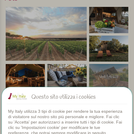
Vedi foto (23)
Questo sito utilizza i cookies
Servizi
My Italy utilizza 3 tipi di cookie per rendere la tua esperienza
di visitatore sul nostro sito più personale e migliore. Fai clic
su 'Accetta' per autorizzarci a inserire tutti i tipi di cookie. Fai
clic su 'Impostazioni cookie' per modificare le tue
Appartamenti
preferenze, che potrai sempre modificare in seguito.