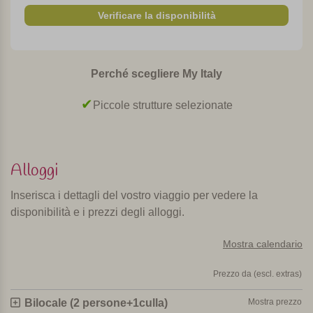
Verificare la disponibilità
tenda per creare una grande sala luminosa di giorno. Gli
appartamenti sono dotati di angolo cottura con
lavastoviglie, forno a microonde, due piani cottura a
induzione e frigorifero. Quelli al piano terra hanno una
Perché scegliere My Italy
terrazza coperta e un pezzo di giardino separato dalle viti;
quelli al primo piano hanno un patio coperto / balcone. Tutti
Piccole strutture selezionate
gli appartamenti hanno la connessione wifi, laTV
satellitare, l'aria condizionata e la vista sul giardino, sulla
piscina e sul lago.
Alloggi
Piscina panoramica riscaldata e parco
Inserisca i dettagli del vostro viaggio per vedere la
giochi
disponibilità e i prezzi degli alloggi.
Il giardino ha una bella piscina riscaldata e a sfioro con
Mostra calendario
lettini da dove si ha una splendida vista sul lago e sulle
montagne. Accanto c'è una veranda dove, nelle calde
Prezzo da (escl. extras)
giornate estive, ci si può rinfrescare all'ombra. Oltre
all'architettura, quella del vino è la seconda passione dei
Bilocale (2 persone+1culla)
Mostra prezzo