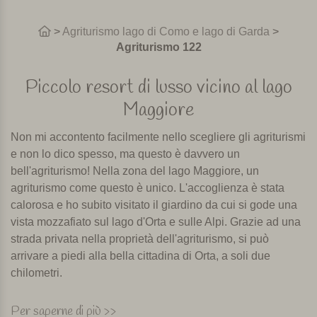
>
Agriturismo lago di Como e lago di Garda
>
Agriturismo 122
Piccolo resort di lusso vicino al lago
Maggiore
Non mi accontento facilmente nello scegliere gli agriturismi
e non lo dico spesso, ma questo è davvero un
bell'agriturismo! Nella zona del lago Maggiore, un
agriturismo come questo è unico. L'accoglienza è stata
calorosa e ho subito visitato il giardino da cui si gode una
vista mozzafiato sul lago d'Orta e sulle Alpi. Grazie ad una
strada privata nella proprietà dell'agriturismo, si può
arrivare a piedi alla bella cittadina di Orta, a soli due
chilometri.
L'agriturismo è di due fratelli che hanno lasciato il segno in
Per saperne di più >>