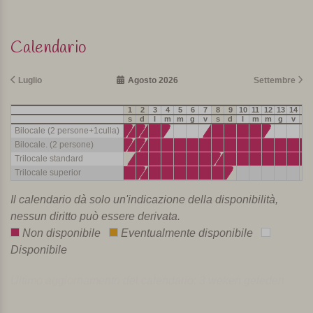
Calendario
Luglio
Agosto 2026
Settembre
1
2
3
4
5
6
7
8
9
10
11
12
13
14
15
s
d
l
m
m
g
v
s
d
l
m
m
g
v
s
Bilocale (2 persone+1culla)
Bilocale. (2 persone)
Trilocale standard
Trilocale superior
Il calendario dà solo un'indicazione della disponibilità,
nessun diritto può essere derivata.
Non disponibile
Eventualmente disponibile
Disponibile
Ultimo aggiornamento del calendario: 3 weken geleden